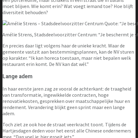
een portefeuille, maar schakels in een straat die in balans
moet blijven. Wie komt erin? Wat voegt iemand toe? Hoe blijft
diversiteit behouden?
Amélie Strens, Stadsdeelvoorzitter Centrum: “Je beschermt je st
En precies daar ligt volgens haar de unieke kracht. Waar de
gemeente vastzit aan bestemmingsplannen, kan de NV sturen
op karakter. “Ik kan horeca toestaan, maar niet bepalen welk
restaurant erin komt. De NV kan dat wél.”
Lange adem
In haar eerste jaren zag ze vooral de achterkant: de traagheid
van transformatie, ingewikkelde contracten, hoge
renovatiekosten, gesprekken over maatschappelijke huur en
rendement. Verandering blijkt geen sprint maar een lange
adem.
Toch ziet ze ook hoe de straat veerkracht toont. Tijdens de
Hartjesdagen deden voor het eerst alle Chinese ondernemers
mee. “Dan voel je: hier groeit iets.”