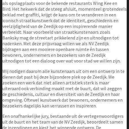
als opslagplaats voor de bekende restaurants Wing Kee en
Bird. Het hekwerk dat de steeg afsluit, momenteel grotendeels
beklad met graffiti, krijgt de kans om te veranderen in een
iconisch straatkunstwerk dat de identiteit, geschiedenis en
veelzijdigheid van de Zeedijk op een inspirerende manier
verbeeldt. Naar voorbeeld van straatkunstenaars zoals
Banksky mag de streetart prikkelend zijn en uitnodigen tot
nadenken. Met deze prijsvraag willen we als NV Zeedijk
bijdragen aan een mooiere openbare ruimte én tussen
bewoners, ondernemers en bezoekers van de Zeedijk
uitnodigen tot een dialoog over wat voor stad we willen zijn.
Wij nodigen daarom alle kunstenaars uit om een ontwerp in te
dienen dat past bij deze bijzondere plek op de Zeedijk. We
zoeken een werk dat niet alleen artistiek sterk is maar
uiteraard ook verbinding maakt met de buurt, dat wil zeggen
de geschiedenis, cultuur en diversiteit van de Zeedijk en haar
omgeving. Oftewel kunstwerk dat bewoners, ondernemers en
bezoekers dagelijks kan verrassen en inspireren.
Een onafhankelijke jury, bestaande uit de vertegenwoordigers
uit de buurt en het team van de NV Zeedijk, beoordeelt samen
de inzendingen en kiest het winnende ontwerp. De