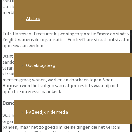
continuïteit, stel je financiële vragen en bewaak je het belang
van de organisatie die je vertegenwoordigt. Maar al snel
merkte hij dat zijn betrokkenheid verder ging dan dat.
Ateliers
Frits Harmsen, Treasurer bij woningcorporatie Ymere en sinds vij
Zeedijk namens de organisatie: “Een leefbare straat ontstaat nie
Projecten
opnieuw aan werken.”
Want NV Zeedijk is meer dan een vennootschap met
aandeelhouders. Het is een organisatie die een stuk stad heeft
Oudebrugsteeg
veranderd. Waar ooit criminaliteit en verloedering het
straatbeeld bepaalden, ontstond langzaam een buurt waar
mensen graag wonen, werken en doorheen lopen. Voor
Harmsen werd het volgen van dat proces iets waar hij met
Nieuws
oprechte interesse naar keek.
Concreet
NV Zeedijk in de media
Wat hem vooral opvalt, is hoe concreet het werk van de
organisatie soms is. Het kan gaan om grote investeringen in
panden, maar net zo goed om kleine dingen die het verschil