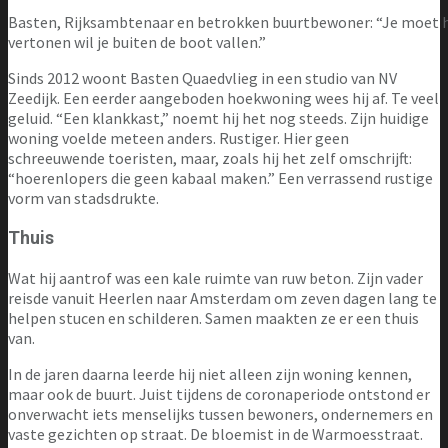
Basten, Rijksambtenaar en betrokken buurtbewoner: “Je moet h
vertonen wil je buiten de boot vallen.”
Sinds 2012 woont Basten Quaedvlieg in een studio van NV
Zeedijk. Een eerder aangeboden hoekwoning wees hij af. Te veel
geluid. “Een klankkast,” noemt hij het nog steeds. Zijn huidige
woning voelde meteen anders. Rustiger. Hier geen
schreeuwende toeristen, maar, zoals hij het zelf omschrijft:
“hoerenlopers die geen kabaal maken.” Een verrassend rustige
vorm van stadsdrukte.
Thuis
Wat hij aantrof was een kale ruimte van ruw beton. Zijn vader
reisde vanuit Heerlen naar Amsterdam om zeven dagen lang te
helpen stucen en schilderen. Samen maakten ze er een thuis
van.
In de jaren daarna leerde hij niet alleen zijn woning kennen,
maar ook de buurt. Juist tijdens de coronaperiode ontstond er
onverwacht iets menselijks tussen bewoners, ondernemers en
vaste gezichten op straat. De bloemist in de Warmoesstraat.