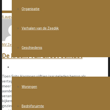
Organisatie
6 augustus 2026
Verhalen van de Zeedijk
NV Zeedijk redacteur
Geschiedenis
De kracht van direct contact
Verhuur
Toen Frits Harmsen vijftien jaar geleden begon als
vertegenwoordiger van Ymere bij NV Zeedijk, rolde hij er min of
meer vanzelf in. Zijn voorganger droeg het
Woningen
aandeelhouderschap over en daarmee ook de
verantwoordelijkheid om namens de woningcorporatie mee te
kijken naar het functioneren van de organisatie. Professioneel
gezien was het helder: als aandeelhouder let je op de
Bedrijfsruimte