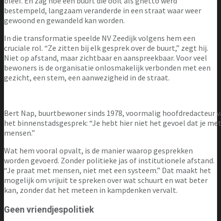
bleef. En zag hoe een buurt die ooit als ghetto werd
bestempeld, langzaam veranderde in een straat waar weer
gewoond en gewandeld kan worden.
In die transformatie speelde NV Zeedijk volgens hem een
cruciale rol. “Ze zitten bij elk gesprek over de buurt,” zegt hij.
Niet op afstand, maar zichtbaar en aanspreekbaar. Voor veel
bewoners is de organisatie onlosmakelijk verbonden met een
gezicht, een stem, een aanwezigheid in de straat.
Bert Nap, buurtbewoner sinds 1978, voormalig hoofdredacteur v
het binnenstadsgesprek: “Je hebt hier niet het gevoel dat je me
mensen.”
Wat hem vooral opvalt, is de manier waarop gesprekken
worden gevoerd. Zonder politieke jas of institutionele afstand.
“Je praat met mensen, niet met een systeem.” Dat maakt het
mogelijk om vrijuit te spreken over wat schuurt en wat beter
kan, zonder dat het meteen in kampdenken vervalt.
Geen vriendjespolitiek