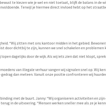
 bewust te kiezen wie je wel en niet toelaat, blijft de balans in d
ldoende. Terwijl je hiermee direct invloed hebt op het straatbee
heid. “Wij zitten met ons kantoor midden in het gebied. Bewoners
ist door dichtbij te zijn, kunnen we snel schakelen en problemen 
lopen dagelijks door de wijk. Als wij iets zien dat niet klopt, spre
ermoedens van illegale verhuur vangen wij signalen snel op. Wij k
edrag dan meteen. Vanuit onze positie confronteren wij huurders
binding met de buurt. Janny: “Wij organiseren activiteiten en zij
 terug in de uitvoering. “Mensen werken sneller mee als ze je ke