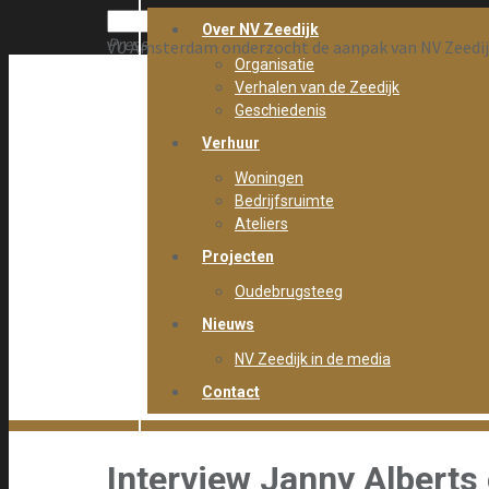
Over NV Zeedijk
Press enter to begin your search
VU Amsterdam onderzocht de aanpak van NV Zeedij
Organisatie
Verhalen van de Zeedijk
Geschiedenis
Verhuur
Woningen
Bedrijfsruimte
Ateliers
Projecten
Oudebrugsteeg
Nieuws
NV Zeedijk in de media
Contact
Interview Janny Alberts