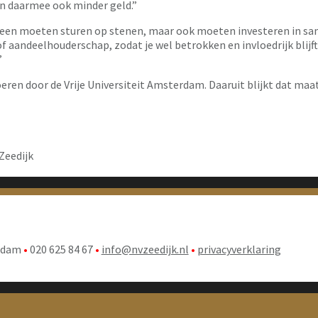
en daarmee ook minder geld.”
een moeten sturen op stenen, maar ook moeten investeren in samen
of aandeelhouderschap, zodat je wel betrokken en invloedrijk blijf
”
eren door de Vrije Universiteit Amsterdam. Daaruit blijkt dat ma
Zeedijk
rdam
•
020 625 84 67
•
info@nvzeedijk.nl
•
privacyverklaring