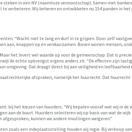
te steken in een NV (naamloze vennootschap). Samen met banken i
 te verbeteren. Wij beheren en ontwikkelen nu 154 panden in het g
nten: “Wacht niet te lang en durf in te grijpen. Door zelf vastgoe
pen aan, knappen op en verduurzamen. Boven wonen mensen, onder
s. Maar het levert wel waarde op voor de gemeenschap. Dat is preci
wijl de echte opbrengst ergens anders zit. “De effecten zijn lasti
 omgeving. Dat draagt direct bij aan veiligheid en leefbaarheid en
privaatrechtelijke afspraken, namelijk het huurrecht. Dat huurrec
nt: bij het kiezen van huurders. “Wij bepalen vooraf wat wij in d
agen aan de buurt. Huurders selecteren wij op basis van wat de wij
 afgesproken, kunnen we andere invullingen weigeren.”
menten zoals een indeplaatsstelling houden wij regie. Bij verkoop