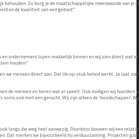
e wijk behouden. Zo borg je de maatschappelijke meerwaarde van je 
ld en de kwaliteit van een gebied.”
 en ondernemers lopen makkelijk binnen en wij zien direct wat er 
klein houden.”
ken we mensen direct aan. Dat lik-op-stuk beleid werkt. Je laat zien
ennen de mensen en horen wat er speelt. Ook nodigen wij huurders u
 soms ook met een gerucht. Wij zijn alleen de ‘boodschapper’. Wi
n ook langs die weg heel aanwezig. Daardoor bouwen wij een relati
nnen. Dat merken we bijvoorbeeld bij verduurzaming. Projecten gaa