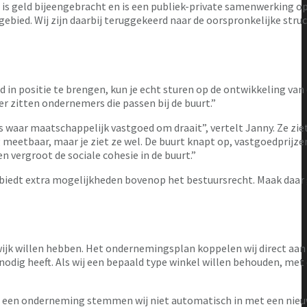
s geld bijeengebracht en is een publiek-private samenwerking op
ebied. Wij zijn daarbij teruggekeerd naar de oorspronkelijke struc
d in positie te brengen, kun je echt sturen op de ontwikkeling van 
 zitten ondernemers die passen bij de buurt.”
es waar maatschappelijk vastgoed om draait”, vertelt Janny. Ze zie
g meetbaar, maar je ziet ze wel. De buurt knapt op, vastgoedprijze
 vergroot de sociale cohesie in de buurt.”
ht biedt extra mogelijkheden bovenop het bestuursrecht. Maak daar
e wijk willen hebben. Het ondernemingsplan koppelen wij direct aan
k nodig heeft. Als wij een bepaald type winkel willen behouden, met
 van een onderneming stemmen wij niet automatisch in met een nieu