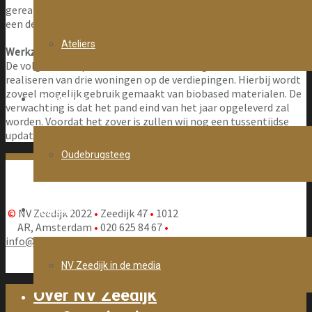
gerealiseerd. Hiervoor wordt de kelder gefundeerd waarvoor
een deel van de gevel pui en vloer tijdelijk worden verwijderd.
Ateliers
Werkzaamheden komende periode
De volgende stap is het renoveren van de gevel en het
realiseren van drie woningen op de verdiepingen. Hierbij wordt
zoveel mogelijk gebruik gemaakt van biobased materialen. De
Projecten
verwachting is dat het pand eind van het jaar opgeleverd zal
worden. Voordat het zover is zullen wij nog een tussentijdse
update plaatsen.
Oudebrugsteeg
Nieuws
©
NV Zeedijk 2022
•
Zeedijk 47
•
1012
AR, Amsterdam
•
020 625 84 67
•
info@nvzeedijk.nl
•
privacyverklaring
NV Zeedijk in de media
Over NV Zeedijk